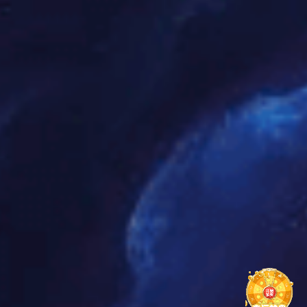
的社会影响力，刘翔的传奇故事已经深深烙印在体
育史和社会文化中。无论他退役与否，他的精神都
会永远激励着每一代人，特别是在面对生活中的挑
战时，仍能不断突破自己的极限。
从刘翔的故事中，我们学到了一个重要的道理：体
育的意义不仅仅在于荣誉和奖牌，更在于坚韧不拔
的精神与不屈不挠的奋斗。无论未来的路如何，刘
翔的名字和他的精神都将继续激励着全世界的人
们，鼓舞我们在各自的生命赛道上勇往直前，超越
自我。
下一篇