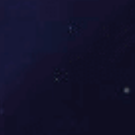
东亚足球明星排名前十名的实力与成就分析
与比较
2026-08-10
与足球明星亲密互动的问候语分享与交流
2026-08-07
不同足球明星的豪华座驾排行榜前十名解析
与推荐
2026-08-07
上海足球队实力变革引发热议展望未来发展
与挑战
2026-08-06
上海网球队在世界杯中的节奏表现分析与点
评
2026-07-31
上海乒乓球队在奥运会上的精彩表现与状态
分析
2026-07-29