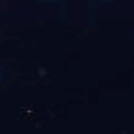
导航
关于
三亿体育
应用实例
公司动态
公司服务
咨询
三亿体育网页版
联系方式
四川省成都市双流区黄龙溪镇皇金路82号