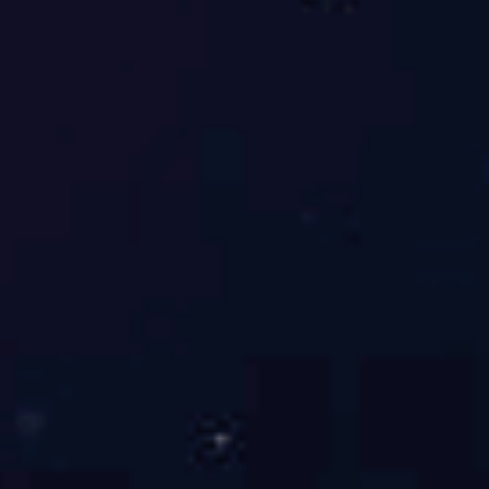
三亿(集团)体育科技有限公司官网『首存有礼』三亿体育,
三亿体育网页版,三亿体育官网入口,三亿体育官方网站,三
亿体育APP下载📱、平台首页及登录服务，致力于为用户
打造稳定流畅的使用环境与高品质体育内容体验，让观
赛更加轻松愉快。